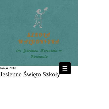
SZKOŁA
WALDORFSKA
im. Janusza Korczaka w
Krakowie
Nov 4, 2018
Jesienne Święto Szkoły