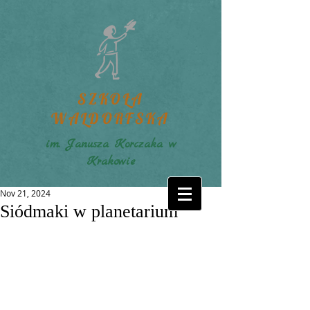
SZKOŁA
WALDORFSKA
im. Janusza Korczaka w
Krakowie
Nov 21, 2024
Siódmaki w planetarium