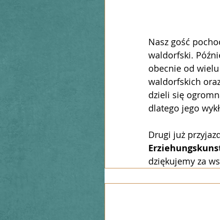
Nasz gość pochodz
waldorfski. Późn
obecnie od wielu 
waldorfskich oraz
dzieli się ogrom
dlatego jego wykł
Drugi już przyjaz
Erziehungskuns
dziękujemy za ws