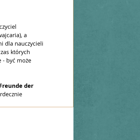
zyciel 
jcaria), a 
 dla nauczycieli 
zas których 
 - być może 
Freunde der 
erdecznie 