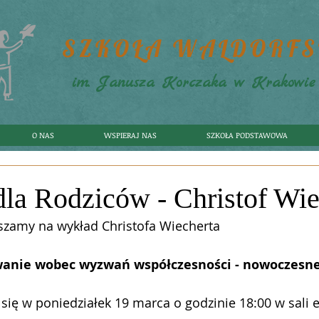
SZKOŁA WALDORF
im. Janusza Korczaka w Krakowie
O NAS
WSPIERAJ NAS
SZKOŁA PODSTAWOWA
la Rodziców - Christof Wie
szamy na wykład Christofa Wiecherta
anie wobec wyzwań współczesności - nowoczesne
się w poniedziałek 19 marca o godzinie 18:00 w sali 