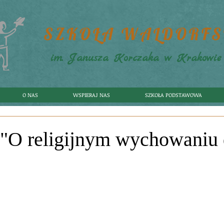
SZKOŁA WALDORF
im. Janusza Korczaka w Krakowie
O NAS
WSPIERAJ NAS
SZKOŁA PODSTAWOWA
"O religijnym wychowaniu 