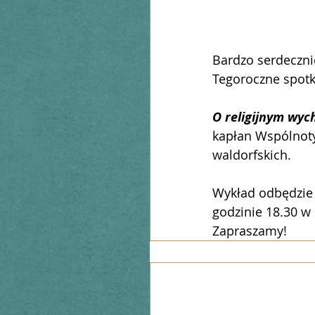
Bardzo serdeczni
Tegoroczne spot
O religijnym wyc
kapłan Wspólnoty 
waldorfskich.
Wykład odbędzie 
godzinie 18.30 w 
Zapraszamy!