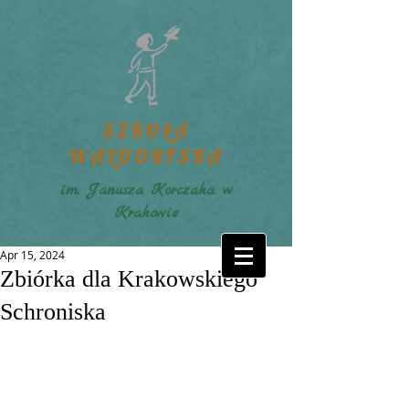
SZKOŁA
WALDORFSKA
im. Janusza Korczaka w
Krakowie
Apr 15, 2024
Zbiórka dla Krakowskiego
Schroniska