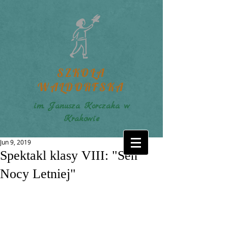
SZKOŁA
WALDORFSKA
im. Janusza Korczaka w
Krakowie
Jun 9, 2019
Spektakl klasy VIII: "Sen
Nocy Letniej"