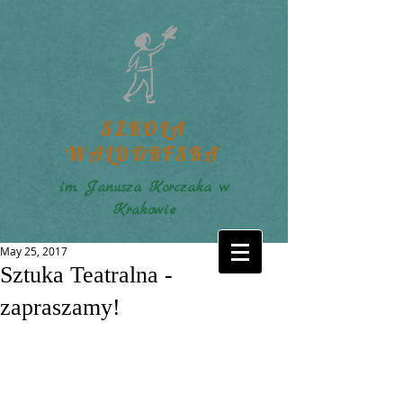
SZKOŁA
WALDORFSKA
im. Janusza Korczaka w
Krakowie
May 25, 2017
Sztuka Teatralna -
zapraszamy!