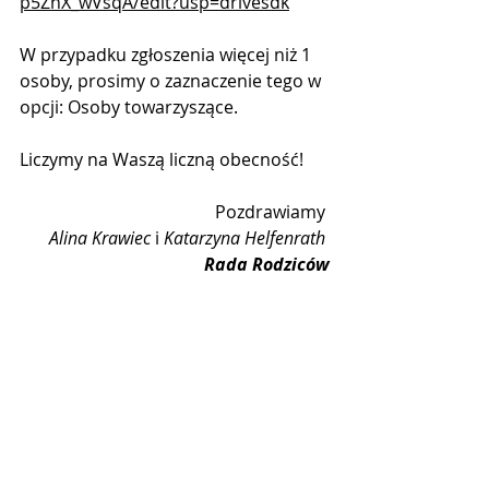
p5ZnX_wVsqA/edit?usp=drivesdk
W przypadku zgłoszenia więcej niż 1 
osoby, prosimy o zaznaczenie tego w 
opcji: Osoby towarzyszące.
Liczymy na Waszą liczną obecność! 
Pozdrawiamy 
Alina Krawiec
 i 
Katarzyna Helfenrath
Rada Rodziców