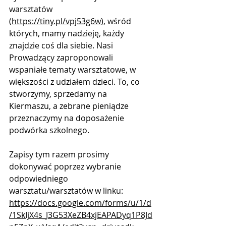
warsztatów 
(
https://tiny.pl/vpj53g6w
), wśród 
których, mamy nadzieję, każdy 
znajdzie coś dla siebie. Nasi 
Prowadzący zaproponowali 
wspaniałe tematy warsztatowe, w 
większości z udziałem dzieci. To, co 
stworzymy, sprzedamy na 
Kiermaszu, a zebrane pieniądze 
przeznaczymy na doposażenie 
podwórka szkolnego. 
Zapisy tym razem prosimy 
dokonywać poprzez wybranie 
odpowiedniego 
warsztatu/warsztatów w linku: 
https://docs.google.com/forms/u/1/d
/1SkIjX4s_J3G53XeZB4xjEAPADyq1P8Jd