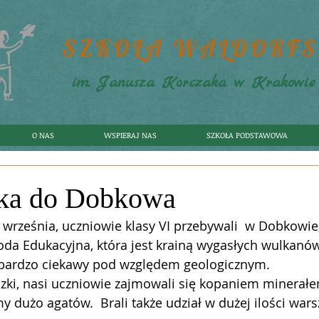
SZKOŁA WALDORF
im. Janusza Korczaka w Krakowie
O NAS
WSPIERAJ NAS
SZKOŁA PODSTAWOWA
ka do Dobkowa
 września, uczniowie klasy VI przebywali  w Dobkowie,
oda Edukacyjna, która jest krainą wygasłych wulkanów
 bardzo ciekawy pod względem geologicznym.
ki, nasi uczniowie zajmowali się kopaniem minerałe
my dużo agatów.  Brali także udział w dużej ilości wars