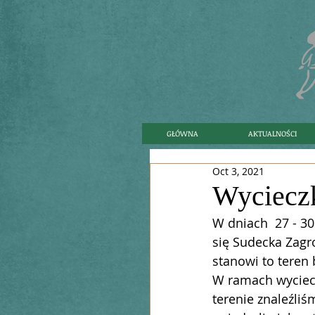
GŁÓWNA
AKTUALNOŚCI
Oct 3, 2021
Wyciecz
W dniach  27 - 30
się Sudecka Zagr
stanowi to teren
W ramach wyciecz
terenie znaleźliś