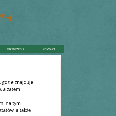
SKA
PRZEDSZKOLA
KONTAKT
 gdzie znajduje 
, a zatem 
m, na tym 
ztatów, a także 