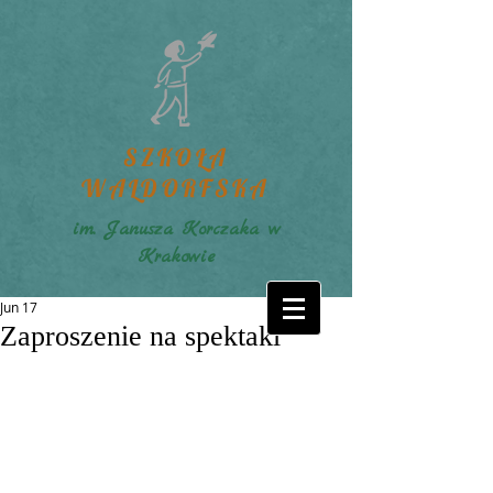
SZKOŁA
WALDORFSKA
im. Janusza Korczaka w
Krakowie
Jun 17
Zaproszenie na spektakl