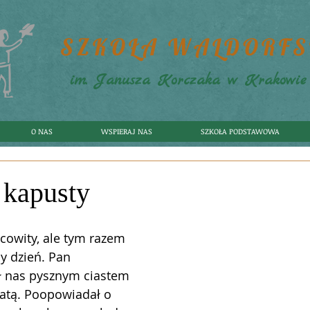
SZKOŁA WALDORF
im. Janusza Korczaka w Krakowie
O NAS
WSPIERAJ NAS
SZKOŁA PODSTAWOWA
 kapusty
cowity, ale tym razem 
y dzień. Pan
ł nas pysznym ciastem 
atą. Poopowiadał o