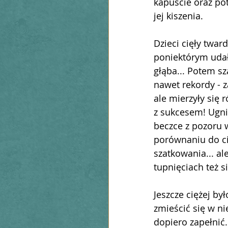
kapuście oraz po
jej kiszenia. 
Dzieci cięły twar
poniektórym udał
głąba... Potem sz
nawet rekordy - z
ale mierzyły się 
z sukcesem! Ugni
beczce z pozoru 
porównaniu do c
szatkowania... al
tupnięciach też s
Jeszcze ciężej by
zmieścić się w ni
dopiero zapełnić..