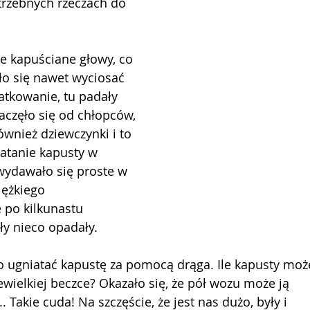
trzebnych rzeczach do 
de kapuściane głowy, co 
o się nawet wyciosać 
atkowanie, tu padały 
aczęło się od chłopców, 
również dziewczynki i to 
atanie kapusty w
wydawało się proste w 
iężkiego
e po kilkunastu 
iły nieco opadały.
ło ugniatać kapustę za pomocą drąga. Ile kapusty moż
ewielkiej beczce? Okazało się, że pół wozu może ją
. Takie cuda! Na szczęście, że jest nas dużo, były i