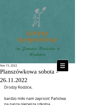
SZKOŁA
WALDORFSKA
im. Janusza Korczaka w
Krakowie
Nov 15, 2022
Planszówkowa sobota -
26.11.2022
Drodzy Rodzice,
bardzo miło nam zaprosić Państwa 
na naszą pierwszą szkolną 