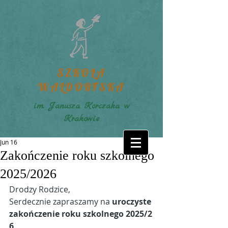
SZKOŁA
WALDORFSKA
im. Janusza Korczaka w
Krakowie
Jun 16
Zakończenie roku szkolnego
2025/2026
Drodzy Rodzice,
Serdecznie zapraszamy na 
uroczyste 
zakończenie roku szkolnego 2025/2
6
.