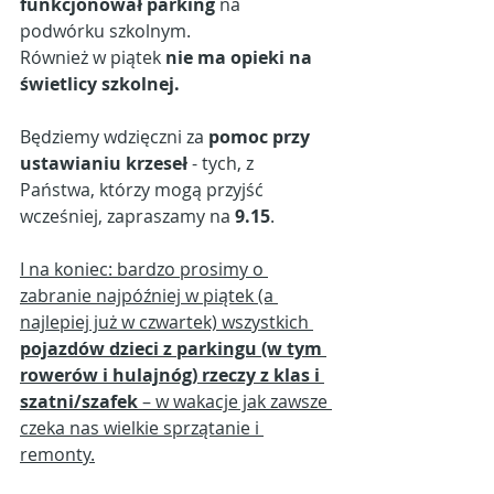
funkcjonował parking
 na 
podwórku szkolnym. 
Również w piątek 
nie ma opieki na 
świetlicy szkolnej.
Będziemy wdzięczni za 
pomoc przy 
ustawianiu krzeseł
 - tych, z 
Państwa, którzy mogą przyjść 
wcześniej, zapraszamy na 
9.15
.
I na koniec: bardzo prosimy o 
zabranie najpóźniej w piątek (a 
najlepiej już w czwartek) wszystkich 
pojazdów dzieci z parkingu (w tym 
rowerów i hulajnóg) rzeczy z klas i 
szatni/szafek
 – w wakacje jak zawsze 
czeka nas wielkie sprzątanie i 
remonty.