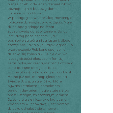
piecze chleb; odwiedza rzemieślników i
poznaje tajniki budowy domu –
najlepiej w praktyce.
W pedagogice waldorfskiej mówimy o
rubikonie dziewiątego roku życia. Małe
dzieci spoglądając na świat
zaczarowują go spojrzeniem. Świat
jest jakby poza czasem – jak
baśniowe za górami za lasami, długo i
szczęśliwie; jak biblijny rajski ogród. Po
przekroczeniu Rubikonu spojrzenie
dziecka się zmienia – już nie okrywa
rzeczywistości płaszczem fantazji.
Teraz odkrywa rzeczywistość. I czasem
są to bolesne odkrycia. To, co
wydawało się piękne, nagle traci blask.
Mama już nie jest najpiękniejsza na
świecie. A wspaniałe łóżko, które
bywało i statkiem, i samolotem, i
perskim dywanem nagle staje się po
prostu starym, zniszczonym łóżkiem...
Dzieci stają się niezwykle krytyczne.
Zadaniem wychowawcy jest pomóc
dziecku odnaleźć się w nowej,