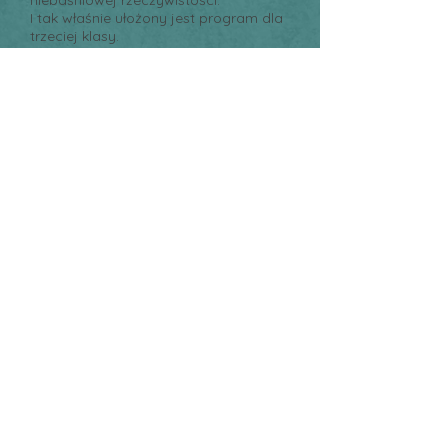
niebaśniowej rzeczywistości.
I tak właśnie ułożony jest program dla
trzeciej klasy.
W trzeciej klasie przewidziane są
między innymi:
1) „Od ziarna do chleba”
2) Stare rzemiosła
3) Budowa domu
4) Mierzenie i ważenie
5) Pierwsze lekcje gramatyki
6) Śpiew na głosy (kanon)
7) Nauka zapisu nutowego
8) Opowieści ze Starego Testamentu
Zajęcia dodatkowe
Zajęcia sportowe
Dokumenty