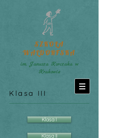
SZKOŁA
WALDORFSKA
im. Janusza Korczaka w
Krakowie
Klasa III
Klasa I
Klasa II