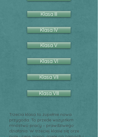
Klasa III
Klasa IV
Klasa V
Klasa VI
Klasa VII
Klasa VIII
Trzecia klasa to zupełnie nowa
przygoda. To przede wszystkim
mnóstwo pracy – prawdziwego
działania. W trzeciej klasie się orze
pole i sieje ziarno, miele na żarnach i