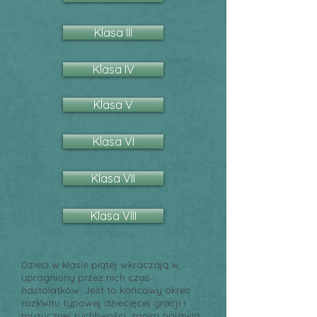
Klasa III
Klasa IV
Klasa V
Klasa VI
Klasa VII
Klasa VIII
Dzieci w klasie piątej wkraczają w
upragniony przez nich czas
nastolatków. Jest to końcowy okres
rozkwitu typowej dziecięcej gracji i
muzycznej ruchliwości, zanim pojawią