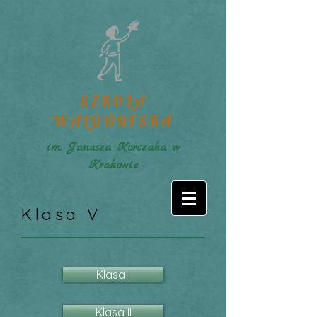
SZKOŁA
WALDORFSKA
im. Janusza Korczaka w
Krakowie
Klasa V
Klasa I
Klasa II