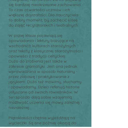
się bardziej nieokrzesane zachowania.
To czas otwartości uczniów i ich
większej dojrzałości. Dla nauczyciela
to dobry moment, by zachęcić klasę
do zajęć recytatorskich i teatralnych.
W piątej klasie pojawiają się
opowiadania i lektury bazujące na
wschodnich kulturach starożytnych
oraz teksty z klasycznej starożytności i
opowieści z tradycji celtyckiej.
Dużo do zrobienia jest także w
zakresie gramatyki. Jest ona jednak
wprowadzana w sposób naturalny -
przez zabawę i praktykowanie z
językiem. Dużo też mówimy, słuchamy
i opowiadamy. Dzieci referują historie
usłyszane od swoich rówieśników. W
ten sposób dają sobie wzajemną
możliwość uczenia się mowy zależnej i
niezależnej.
Piątoklasiści chętnie wyjeżdżają na
wycieczki. Są one później okazją do