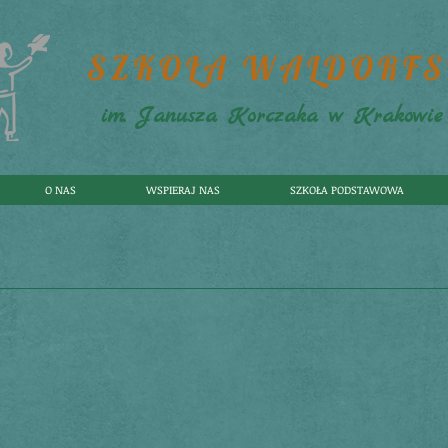
SZKOŁA WALDORF
im. Janusza Korczaka w Krakowie
O NAS
WSPIERAJ NAS
SZKOŁA PODSTAWOWA